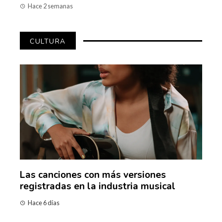
Hace 2 semanas
CULTURA
Ned
-
Las canciones con más versiones
Los
registradas en la industria musical
que
mús
Hace 6 días
Hac