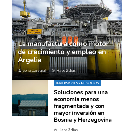
La manufactura como motor
de crecimiento y empleo en
Argelia
Sofía Carvajal
Hace 2 días
INVERSIONES Y NEGOCIOS
Soluciones para una
economía menos
fragmentada y con
mayor inversión en
Bosnia y Herzegovina
Hace 3 días