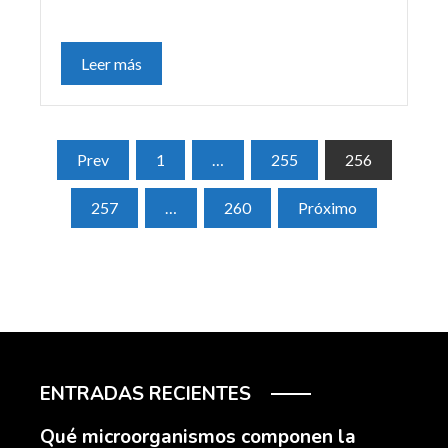
Leer más
Paginación
Prev
1
…
255
256
de
257
…
260
Próximo
entradas
ENTRADAS RECIENTES
Qué microorganismos componen la