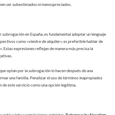
eben ser subestimados ni menospreciados.
or subrogación en España, es fundamental adoptar un lenguaje
pectivos como «vientre de alquiler», es preferible hablar de
. Estas expresiones reflejan de manera más precisa la
ativas.
que optan por la subrogación lo hacen después de una
mar una familia. Penalizar el uso de términos inapropiados
n de este servicio como una opción legítima.
 está sujeta a regulaciones estrictas.
Babynova by Novafem