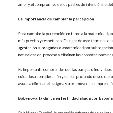
amor y el compromiso de los padres de intención no d
La importancia de cambiar la percepción
Para cambiar la percepción en torno a la maternidad p
más preciso y respetuoso. En lugar de usar términos des
«
gestación subrogada
» o «maternidad por subrogación»
naturaleza del proceso y eliminan las connotaciones neg
Es importante comprender que las parejas o individuos 
cuidadosa consideración y con un profundo deseo de for
ayuda a eliminar el estigma y a promover la comprensió
Babynova: la clínica en fertilidad aliada con España
En Málaga (España), la gestación subrogada no es legal y