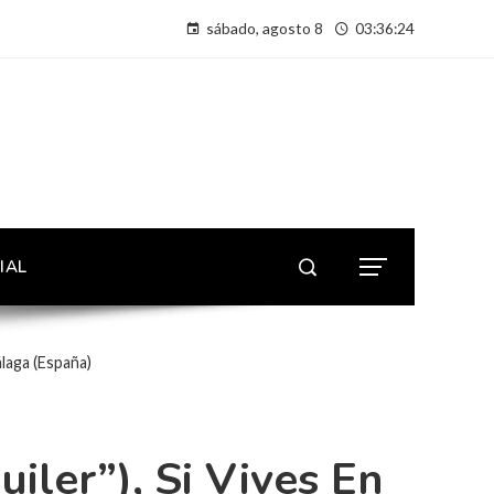
sábado, agosto 8
03:36:25
IAL
álaga (España)
ler”), Si Vives En