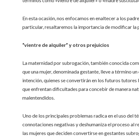
términos como «vientre de alquiler» o «madre sustituta
En esta ocasión, nos enfocamos en enaltecer a los padres
particular, resaltaremos la importancia de modificar la p
“vientre de alquiler” y otros prejuicios
La maternidad por subrogación, también conocida como
que una mujer, denominada gestante, lleve a término un
intención, quienes se convertirán en los futuros tutores 
que enfrentan dificultades para concebir de manera natu
malentendidos.
Uno de los principales problemas radica en el uso del té
connotaciones negativas y deshumaniza el proceso al re
las mujeres que deciden convertirse en gestantes subro