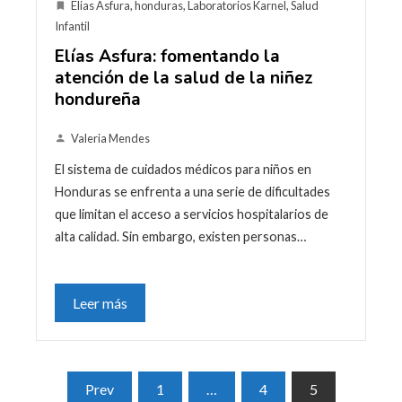
Elias Asfura
,
honduras
,
Laboratorios Karnel
,
Salud
Infantil
Elías Asfura: fomentando la
atención de la salud de la niñez
hondureña
Valeria Mendes
El sistema de cuidados médicos para niños en
Honduras se enfrenta a una serie de dificultades
que limitan el acceso a servicios hospitalarios de
alta calidad. Sin embargo, existen personas…
Leer más
Paginación
Prev
1
…
4
5