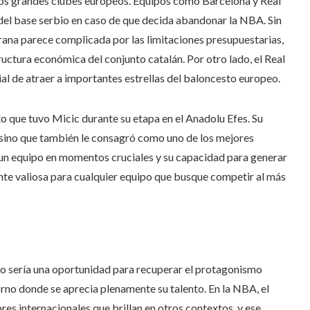
e los grandes clubes europeos. Equipos como Barcelona y Real
el base serbio en caso de que decida abandonar la NBA. Sin
rana parece complicada por las limitaciones presupuestarias,
tructura económica del conjunto catalán. Por otro lado, el Real
al de atraer a importantes estrellas del baloncesto europeo.
o que tuvo Micic durante su etapa en el Anadolu Efes. Su
s, sino que también le consagró como uno de los mejores
 un equipo en momentos cruciales y su capacidad para generar
te valiosa para cualquier equipo que busque competir al más
lo sería una oportunidad para recuperar el protagonismo
rno donde se aprecia plenamente su talento. En la NBA, el
ores internacionales que brillan en otros contextos, y ese