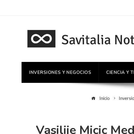
INVERSIONES Y NEGOCIOS
CIENCIA Y 
Inicio
Inversi
Vasilije Micic Me