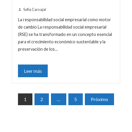
Sofía Carvajal
La responsabilidad social empresarial como motor
de cambio La responsabilidad social empresarial
(RSE) se ha transformado en un concepto esencial
para el crecimiento económico sustentable y la
preservación de los…
Leer más
Paginación
1
2
…
5
Próximo
de
entradas